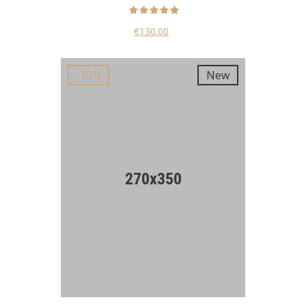
€130.00
New
-10%
New
-10%