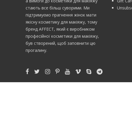
а вимоги до косметики для макіяжу
Gift Ca
стають все більш суворими. Ми
Unsubsc
підтримуємо прагнення жінок мати
якісну косметику для макіяжу, тому
бренд AFFECT, який є виробником
професійної косметики для макіяжу,
був створений, щоб заповнити цю
прогалину.