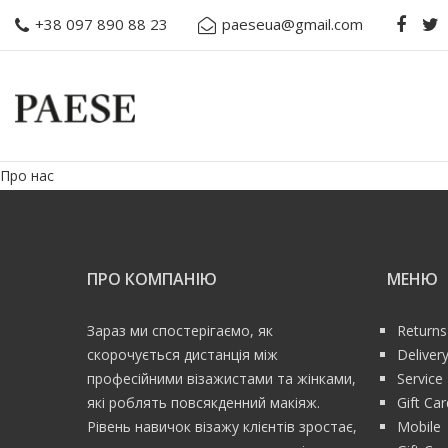
+38 097 890 88 23
paeseua@gmail.com
Про нас
ПРО КОМПАНІЮ
МЕНЮ
Зараз ми спостерігаємо, як
Returns
скорочується дистанція між
Deliver
професійними візажистами та жінками,
Service
які роблять повсякденний макіяж.
Gift Ca
Рівень навичок візажу клієнтів зростає,
Mobile