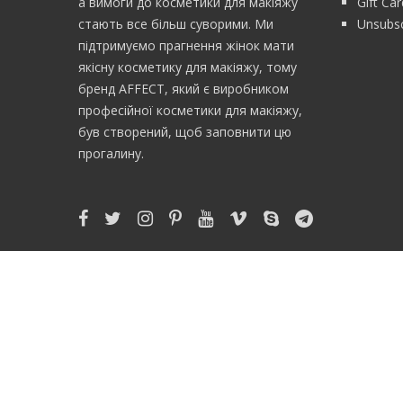
а вимоги до косметики для макіяжу
Gift Ca
стають все більш суворими. Ми
Unsubsc
підтримуємо прагнення жінок мати
якісну косметику для макіяжу, тому
бренд AFFECT, який є виробником
професійної косметики для макіяжу,
був створений, щоб заповнити цю
прогалину.