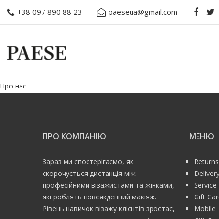
+38 097 890 88 23
paeseua@gmail.com
Про нас
ПРО КОМПАНІЮ
МЕНЮ
Зараз ми спостерігаємо, як
Returns
скорочується дистанція між
Deliver
професійними візажистами та жінками,
Service
які роблять повсякденний макіяж.
Gift Ca
Рівень навичок візажу клієнтів зростає,
Mobile